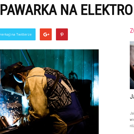
SPAWARKA NA ELEKTRO
Z
ierkaj) na Twitterze
J
Ja
wi
ró