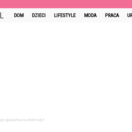
GuzikCiDoTego.pl
DOM
DZIECI
LIFESTYLE
MODA
PRACA
U
tuje spawarka na elektrody?