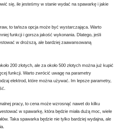
wić się, ile jesteśmy w stanie wydać na spawarkę i jakie
aw, to tańsza opcja może być wystarczająca. Warto
iej funkcji i gorsza jakość wykonania. Dlatego, jeśli
nwestować w droższą, ale bardziej zaawansowaną
koło 200 złotych, ale za około 500 złotych można już kupić
ęcej funkcji. Warto zwrócić uwagę na parametry
rodzaj elektrod, które można używać. Im lepsze parametry,
ść.
onalnej pracy, to cena może wzrosnąć nawet do kilku
nwestować w spawarkę, która będzie miała dużą moc, wiele
ałów. Taka spawarka będzie nie tylko bardziej wydajna, ale
ia.