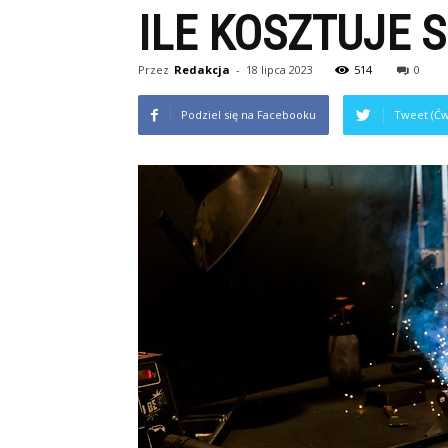
ILE KOSZTUJE 
Przez
Redakcja
-
18 lipca 2023
514
0
Podziel się na Facebooku
Tweet (Ćw