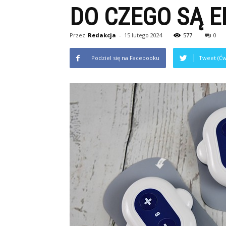
DO CZEGO SĄ E
Przez
Redakcja
-
15 lutego 2024
577
0
Podziel się na Facebooku
Tweet (Ćw