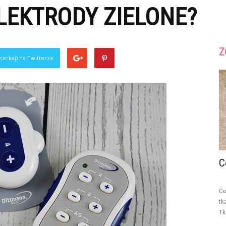
LEKTRODY ZIELONE?
Z
ierkaj) na Twitterze
C
Co
tk
Tk