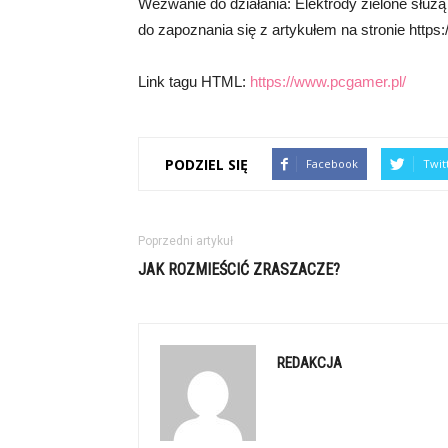
Wezwanie do działania: Elektrody zielone słu
do zapoznania się z artykułem na stronie https
Link tagu HTML:
https://www.pcgamer.pl/
PODZIEL SIĘ
Facebook
Twit
Poprzedni artykuł
JAK ROZMIEŚCIĆ ZRASZACZE?
REDAKCJA