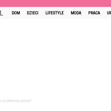
GuzikCiDoTego.pl
DOM
DZIECI
LIFESTYLE
MODA
PRACA
U
 są elektrody zielone?