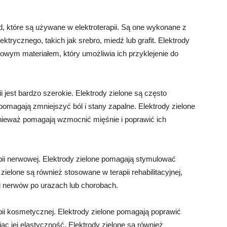
d, które są używane w elektroterapii. Są one wykonane z
ktrycznego, takich jak srebro, miedź lub grafit. Elektrody
jowym materiałem, który umożliwia ich przyklejenie do
i jest bardzo szerokie. Elektrody zielone są często
pomagają zmniejszyć ból i stany zapalne. Elektrody zielone
onieważ pomagają wzmocnić mięśnie i poprawić ich
pii nerwowej. Elektrody zielone pomagają stymulować
zielone są również stosowane w terapii rehabilitacyjnej,
i nerwów po urazach lub chorobach.
pii kosmetycznej. Elektrody zielone pomagają poprawić
ąc jej elastyczność. Elektrody zielone są również