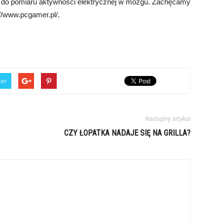
żą do pomiaru aktywności elektrycznej w mózgu. Zachęcamy
://www.pcgamer.pl/.
ter
Następny artykuł
CZY ŁOPATKA NADAJE SIĘ NA GRILLA?