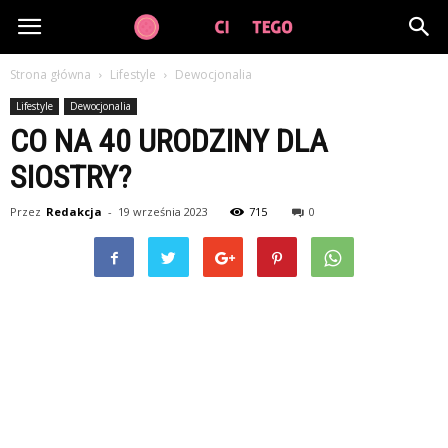
GuzikCiDoTego.pl
Strona główna
Lifestyle
Dewocjonalia
Lifestyle
Dewocjonalia
CO NA 40 URODZINY DLA
SIOSTRY?
Przez
Redakcja
-
19 września 2023
715
0