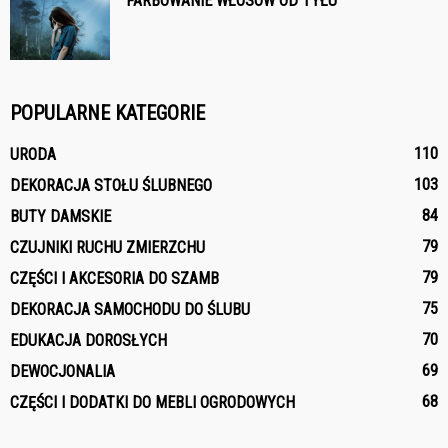
FARBOWANIE WŁOSÓW OD TYŁU
POPULARNE KATEGORIE
110
URODA
103
DEKORACJA STOŁU ŚLUBNEGO
84
BUTY DAMSKIE
79
CZUJNIKI RUCHU ZMIERZCHU
79
CZĘŚCI I AKCESORIA DO SZAMB
75
DEKORACJA SAMOCHODU DO ŚLUBU
70
EDUKACJA DOROSŁYCH
69
DEWOCJONALIA
68
CZĘŚCI I DODATKI DO MEBLI OGRODOWYCH