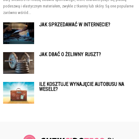
podeszwą i elastycznym materiałem, zwykle z tkaniny lub skóry. Są one popularne
zarówno wśród...
JAK SPRZEDAWAĆ W INTERNECIE?
JAK DBAĆ O ŻELIWNY RUSZT?
ILE KOSZTUJE WYNAJĘCIE AUTOBUSU NA
WESELE?