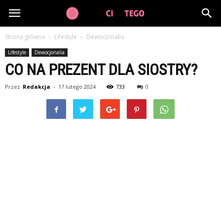
GuzikCiDoTego.pl
Strona główna
Lifestyle
Dewocjonalia
Lifestyle
Dewocjonalia
CO NA PREZENT DLA SIOSTRY?
Przez
Redakcja
-
17 lutego 2024
733
0