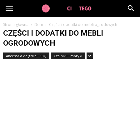
GuzikCiDoTego.pl
Strona główna
Dom
Części i dodatki do mebli ogrodowych
CZĘŚCI I DODATKI DO MEBLI
OGRODOWYCH
Akcesoria do grilla i BBQ
Czajniki i imbryki