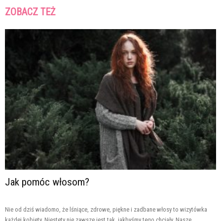
ZOBACZ TEŻ
Jak pomóc włosom?
Nie od dziś wiadomo, że lśniące, zdrowe, piękne i zadbane włosy to wizytówka
każdej kobiety. Niestety nie zawsze jest tak, jakbyśmy tego chciały. Nasze...