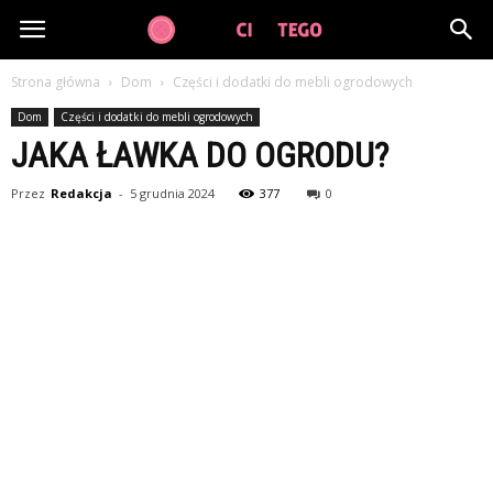
GuzikCiDoTego.pl
Strona główna
Dom
Części i dodatki do mebli ogrodowych
Dom
Części i dodatki do mebli ogrodowych
JAKA ŁAWKA DO OGRODU?
Przez
Redakcja
-
5 grudnia 2024
377
0