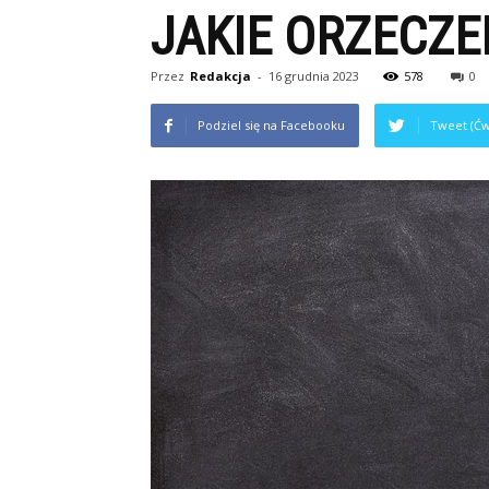
JAKIE ORZECZE
Przez
Redakcja
-
16 grudnia 2023
578
0
Podziel się na Facebooku
Tweet (Ćw