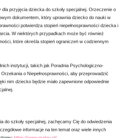
dla przyjęcia dziecka do szkoły specjalnej. Orzeczenie o
awowym dokumentem, który uprawnia dziecko do nauki w
rawności potwierdza stopień niepełnosprawności dziecka i
parcia. W niektórych przypadkach może być również
ości, które określa stopień ograniczeń w codziennym
dnich instytucji, takich jak Poradnia Psychologiczno-
Orzekania o Niepełnosprawności, aby przeprowadzić
ięki nim dziecko będzie miało zapewnione odpowiednie
jalnej.
ia do szkoły specjalnej, zachęcamy Cię do odwiedzenia
zczegółowe informacje na ten temat oraz wiele innych
 strony:
https://www.matay.pl/