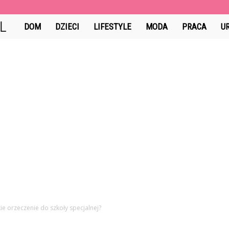
GuzikCiDoTego.pl
DOM
DZIECI
LIFESTYLE
MODA
PRACA
U
kie orzeczenie do szkoły specjalnej?