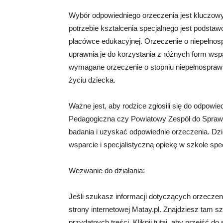
Wybór odpowiedniego orzeczenia jest kluczowy 
potrzebie kształcenia specjalnego jest podst
placówce edukacyjnej. Orzeczenie o niepełnosp
uprawnia je do korzystania z różnych form ws
wymagane orzeczenie o stopniu niepełnosprawn
życiu dziecka.
Ważne jest, aby rodzice zgłosili się do odpowie
Pedagogiczna czy Powiatowy Zespół do Spraw 
badania i uzyskać odpowiednie orzeczenia. Dz
wsparcie i specjalistyczną opiekę w szkole spec
Wezwanie do działania:
Jeśli szukasz informacji dotyczących orzeczen
strony internetowej Matay.pl. Znajdziesz tam s
przydatnych treści. Kliknij tutaj, aby przejść do