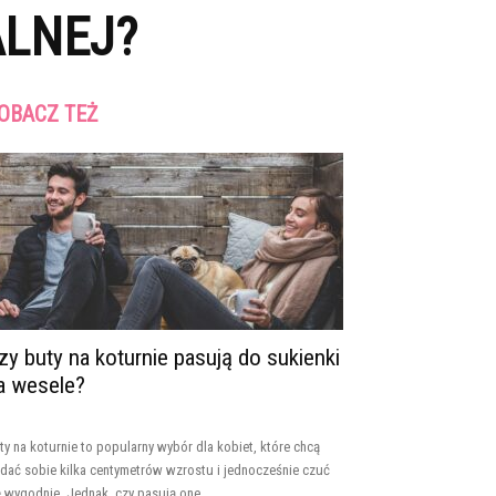
ALNEJ?
OBACZ TEŻ
zy buty na koturnie pasują do sukienki
a wesele?
ty na koturnie to popularny wybór dla kobiet, które chcą
dać sobie kilka centymetrów wzrostu i jednocześnie czuć
ę wygodnie. Jednak, czy pasują one...