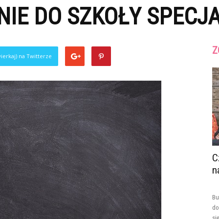
NIE DO SZKOŁY SPECJ
Z
ierkaj) na Twitterze
C
n
Bu
do
si