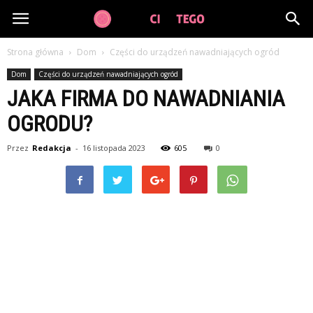
GuzikCiDoTego.pl
Strona główna
Dom
Części do urządzeń nawadniających ogród
Dom
Części do urządzeń nawadniających ogród
JAKA FIRMA DO NAWADNIANIA
OGRODU?
Przez
Redakcja
-
16 listopada 2023
605
0