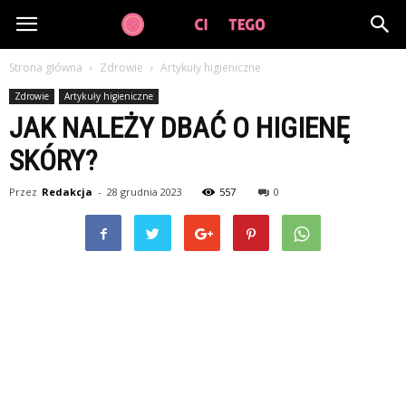
GuzikCiDoTego.pl
Strona główna
Zdrowie
Artykuły higieniczne
Zdrowie
Artykuły higieniczne
JAK NALEŻY DBAĆ O HIGIENĘ
SKÓRY?
Przez
Redakcja
-
28 grudnia 2023
557
0