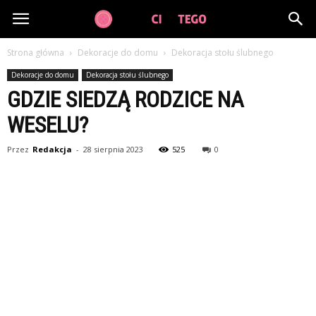
GuzikCiDoTego.pl
Strona główna
Dekoracje do domu
Dekoracja stołu ślubnego
Dekoracje do domu
Dekoracja stołu ślubnego
GDZIE SIEDZĄ RODZICE NA
WESELU?
Przez
Redakcja
-
28 sierpnia 2023
525
0