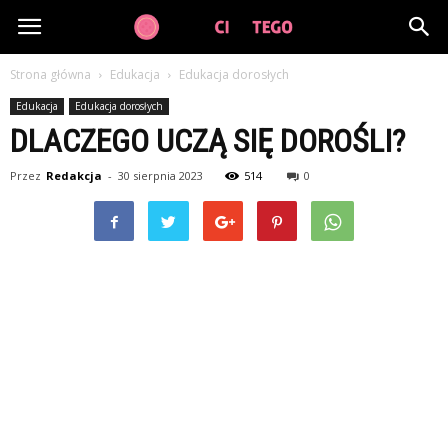
GuzikCiDoTego.pl
Strona główna
Edukacja
Edukacja dorosłych
Edukacja
Edukacja dorosłych
DLACZEGO UCZĄ SIĘ DOROŚLI?
Przez
Redakcja
-
30 sierpnia 2023
514
0