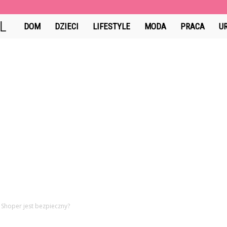
GuzikCiDoTego.pl
DOM
DZIECI
LIFESTYLE
MODA
PRACA
U
 Shoper jest bezpieczny?