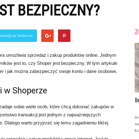
ST BEZPIECZNY?
Z
ierkaj) na Twitterze
óra umożliwia sprzedaż i zakup produktów online. Jednym
ików jest to, czy Shoper jest bezpieczny. W tym artykule
 i jak można zabezpieczyć swoje konto i dane osobowe.
i w Shoperze
I
 zadaje sobie wiele osób, które chcą dokonać zakupów w
zeństwo transakcji jest jednym z najważniejszych
Il
. Dlatego warto przyjrzeć się temu zagadnieniu bliżej.
sa
ks
a sprzedaż i zakup produktów przez internet. Jest to