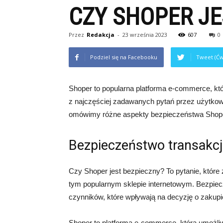
CZY SHOPER JE
Przez
Redakcja
-
23 września 2023
607
0
Podziel się na Facebooku
Tweet (Ćw
Shoper to popularna platforma e-commerce, kt
z najczęściej zadawanych pytań przez użytkown
omówimy różne aspekty bezpieczeństwa Shoper
Bezpieczeństwo transakcj
Czy Shoper jest bezpieczny? To pytanie, które
tym popularnym sklepie internetowym. Bezpiec
czynników, które wpływają na decyzję o zakupie
Shoper to platforma e-commerce, która umożliwi