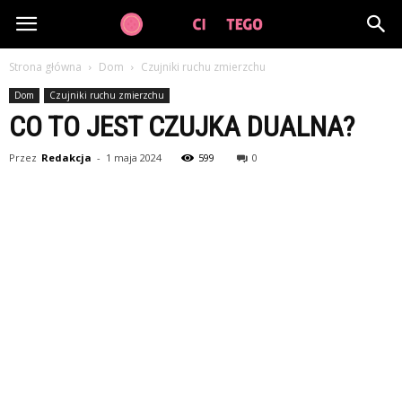
GuzikCiDoTego.pl
Strona główna
Dom
Czujniki ruchu zmierzchu
Dom
Czujniki ruchu zmierzchu
CO TO JEST CZUJKA DUALNA?
Przez
Redakcja
-
1 maja 2024
599
0