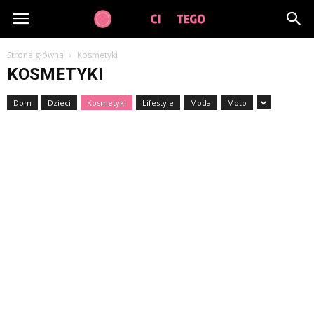
GuzikCiDoTego.pl
Strona główna
Kosmetyki
KOSMETYKI
Dom
Dzieci
Kosmetyki
Lifestyle
Moda
Moto