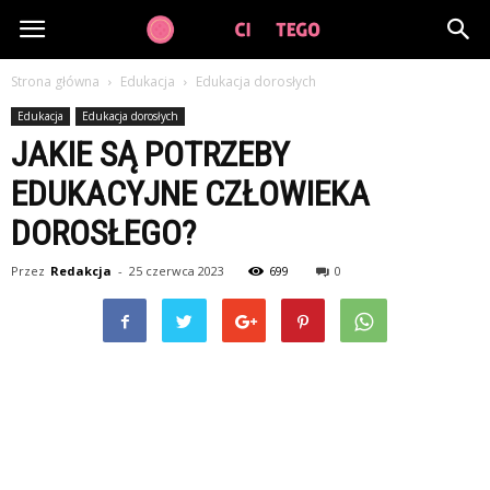
GuzikCiDoTego.pl
Strona główna
Edukacja
Edukacja dorosłych
Edukacja
Edukacja dorosłych
JAKIE SĄ POTRZEBY
EDUKACYJNE CZŁOWIEKA
DOROSŁEGO?
Przez
Redakcja
-
25 czerwca 2023
699
0