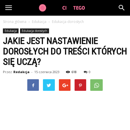
GuzikCiDoTego.pl
Strona główna
Edukacja
Edukacja dorosłych
Edukacja
Edukacja dorosłych
JAKIE JEST NASTAWIENIE
DOROSŁYCH DO TREŚCI KTÓRYCH
SIĘ UCZĄ?
Przez
Redakcja
-
15 czerwca 2023
618
0