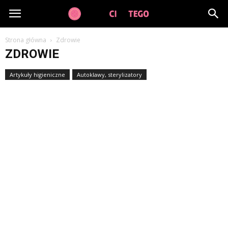
GuzikCiDoTego.pl
Strona główna
Zdrowie
ZDROWIE
Artykuły higieniczne
Autoklawy, sterylizatory