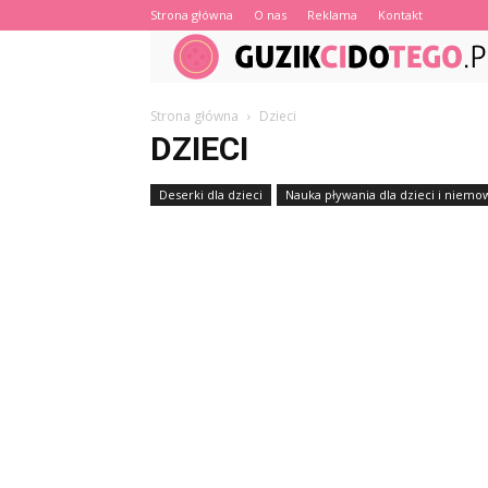
Strona główna
O nas
Reklama
Kontakt
Strona główna
Dzieci
DZIECI
Deserki dla dzieci
Nauka pływania dla dzieci i niemo