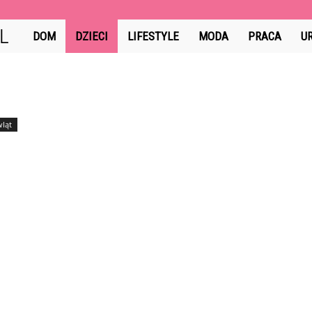
GuzikCiDoTego.pl
DOM
DZIECI
LIFESTYLE
MODA
PRACA
U
wląt