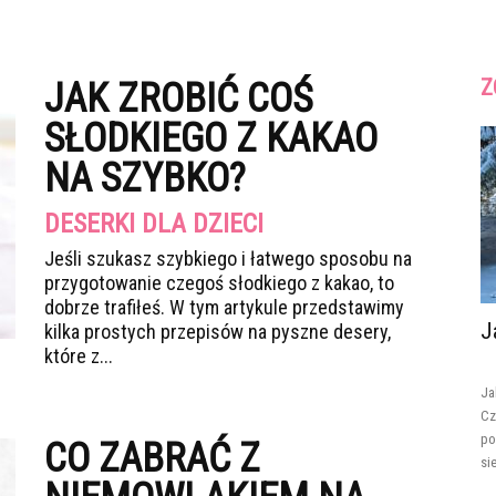
Z
JAK ZROBIĆ COŚ
SŁODKIEGO Z KAKAO
NA SZYBKO?
DESERKI DLA DZIECI
Jeśli szukasz szybkiego i łatwego sposobu na
przygotowanie czegoś słodkiego z kakao, to
dobrze trafiłeś. W tym artykule przedstawimy
J
kilka prostych przepisów na pyszne desery,
które z...
Ja
Cz
po
CO ZABRAĆ Z
si