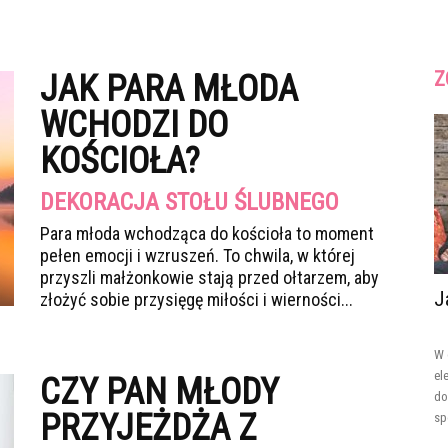
Z
JAK PARA MŁODA
WCHODZI DO
KOŚCIOŁA?
DEKORACJA STOŁU ŚLUBNEGO
Para młoda wchodząca do kościoła to moment
pełen emocji i wzruszeń. To chwila, w której
przyszli małżonkowie stają przed ołtarzem, aby
J
złożyć sobie przysięgę miłości i wierności...
W 
el
CZY PAN MŁODY
do
PRZYJEŻDŻA Z
sp