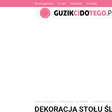
Strona główna
O nas
Reklama
Kontakt
Strona główna
Dekoracje do domu
Dekoracja st
DEKORACJA STOŁU Ś