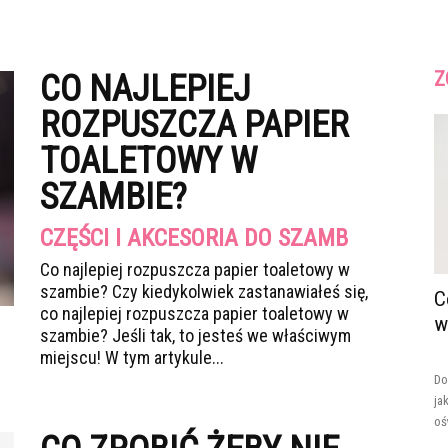
Z
CO NAJLEPIEJ
ROZPUSZCZA PAPIER
TOALETOWY W
SZAMBIE?
CZĘŚCI I AKCESORIA DO SZAMB
Co najlepiej rozpuszcza papier toaletowy w
szambie? Czy kiedykolwiek zastanawiałeś się,
C
co najlepiej rozpuszcza papier toaletowy w
w
szambie? Jeśli tak, to jesteś we właściwym
miejscu! W tym artykule...
Do
ja
oś