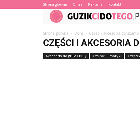
Strona główna
O nas
Reklama
Kontakt
Strona główna
Dom
Części i akcesoria do szamb
CZĘŚCI I AKCESORIA 
Akcesoria do grilla i BBQ
Czajniki i imbryki
Części